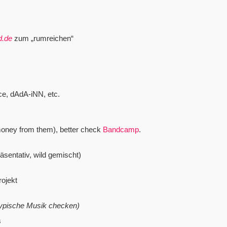
d.de
zum „rumreichen“
e, dAdA-iNN, etc.
t money from them), better check
Bandcamp
.
äsentativ, wild gemischt)
rojekt
typische Musik checken)
s