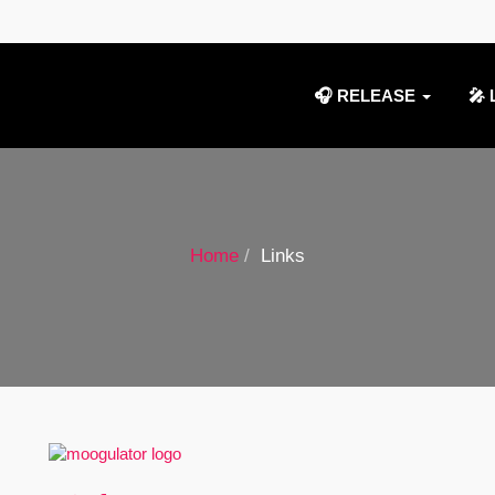
🎧 RELEASE
🎤 
Home
Links