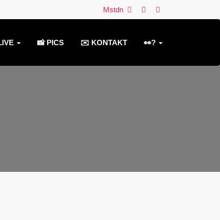
Mstdn
LIVE
📸 PICS
✉️ KONTAKT
👀?