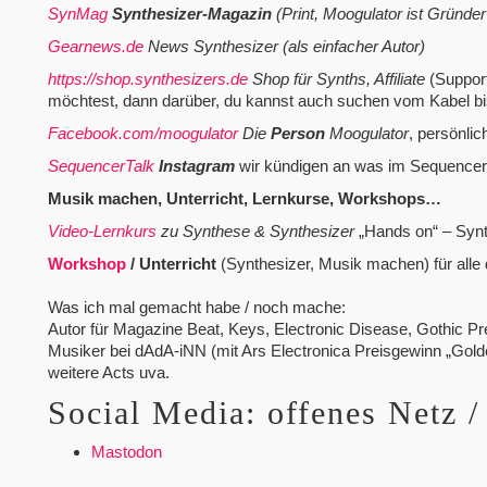
SynMag
Synthesizer-Magazin
(Print, Moogulator ist Gründe
Gearnews.de
News Synthesizer (als einfacher Autor)
https://shop.synthesizers.de
Shop für Synths, Affiliate
(Support
möchtest, dann darüber, du kannst auch suchen vom Kabel bi
Facebook.com/moogulator
Die
Person
Moogulator
, persönlic
SequencerTalk
Instagram
wir kündigen an was im Sequence
Musik machen, Unterricht, Lernkurse, Workshops…
Video-Lernkurs
zu Synthese & Synthesizer
„Hands on“ – Synth
Workshop
/ Unterricht
(Synthesizer, Musik machen) für alle
Was ich mal gemacht habe / noch mache:
Autor für Magazine Beat, Keys, Electronic Disease, Gothic P
Musiker bei dAdA-iNN (mit Ars Electronica Preisgewinn „Gol
weitere Acts uva.
Social Media: offenes Netz /
Mastodon