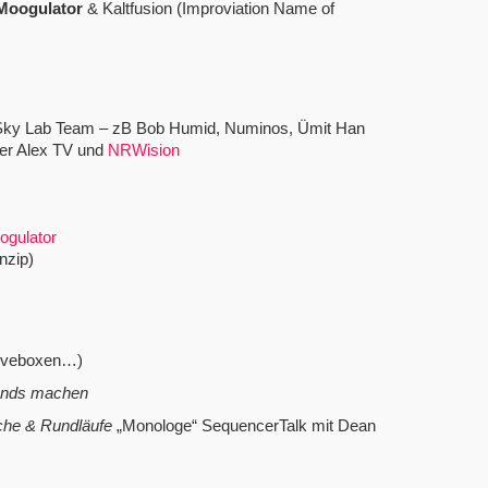
Moogulator
& Kaltfusion (Improviation Name of
 Sky Lab Team – zB Bob Humid, Numinos, Ümit Han
ber Alex TV und
NRWision
ogulator
nzip)
ooveboxen…)
unds machen
che & Rundläufe
„Monologe“ SequencerTalk mit Dean