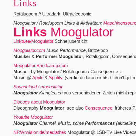
Links
Rotalugoom // Ultradark, Ultraelectronic!
Moogulator / Rotalugoom Links & Aktivitäten:
Maschinensoun
Links
Moogulator
Linktr.ee/Moogulator
Schnellübersicht
Moogulator.com
Music Performance
, Britzelpop
Musiker
&
Performer
Moogulator
, Rotalugoom, Consequenc
Moogulator.Bandcamp.com
Music
– by Moogulator / Rotalugoom / Consequence…
Music @
Apple
&
Spotify
, (verdiene daran nichts / I don’t ge
Soundcloud / moogulator
Moogulator
Klangfetzen
aus verschiedenen Zeiten (nicht repr
Discogs about Moogulator
Discography
Moogulator
, see also
Consequence
, früheres P
Youtube Moogulator
Moogulator
Channel, Music, some
Performances
(aktuelle 
NRWrwision.de/mediathek
Moogulator @ LSB-TV Live Video