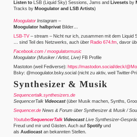
Listen
to
LSB (Liquid Sky) Sessions, Jams and
Livesets
by
Tracks by
Moogulator and LSB Artists
)
Moogulator
Instagram
–
Moogulator
halbprivat
Bilder…
LSB-TV
– stream – Nicht nur ich, zusammen mit dem Liquid
… sind Teil des Netzwerks, auch über
Radio 674.fm
, davor ü
Facebook.com / moogulatormusic
Moogulator (Musiker / Artist, Live)
FB Profile
Mastoton (weil Fediverse):
https://mastodon.social/deck/@Mo
Bsky: @moogulator.bsky.social (nicht zu aktiv, weil Twitter-Pri
Synthesizer & Musik
Sequencertalk.synthesizers.de
SequencerTalk
Videocast
(über Musik machen, Synths, Gr
Sequencer.de
News & Forum über Synthesizer & Musik / So
Youtube/
SequencerTalk
Videocast
Live Synthesizer-Gesprä
Freud und mir und Gästen. Auch auf
Spotify
und
als
Audiocast
an bekannten Stellen.