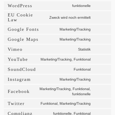
WordPress
funktionelle
Consent
to
EU Cookie
Zweck wird noch ermittelt
service
Consent
Law
wordpress
to
Google Fonts
Marketing/Tracking
service
Consent
eu-
to
Google Maps
Marketing/Tracking
cookie-
Consent
service
law
to
google-
Vimeo
Statistik
Consent
service
fonts
to
google-
YouTube
Marketing/Tracking, Funktional
Consent
service
maps
to
vimeo
SoundCloud
Funktional
Consent
service
to
youtube
Instagram
Marketing/Tracking
Consent
service
to
soundclou
Marketing/Tracking, Funktional,
Facebook
service
Consent
funktionelle
instagram
to
Twitter
service
Funktional, Marketing/Tracking
Consent
facebook
to
Complianz
funktionelle, Funktional