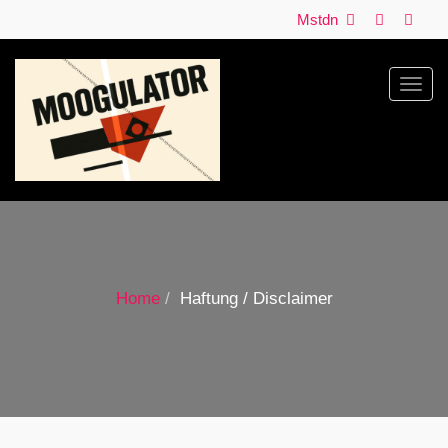
Mstdn
Toggl
navig
Home
Haftung / Disclaimer