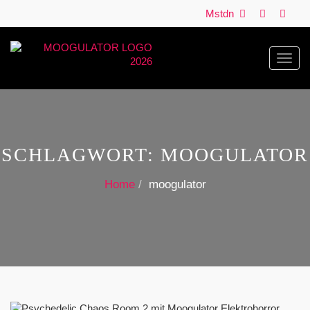
Mstdn
Toggl
navig
SCHLAGWORT:
MOOGULATOR
Home
moogulator