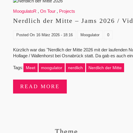
MoogulatoR
,
On Tour
,
Projects
Nerdlich der Mitte – Jams 2026 / Vi
Posted On
16 März 2026 - 18:16
Moogulator
0
Kürzlich war das "Nerdlich der Mitte 2026 mit der laufenden 
Hollage / Wallenhorst bei Osnabrück statt. Da gab es auch e
Tags:
Meet
moogulator
nerdlich
Nerdlich der Mitte
READ MORE
Theme