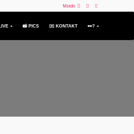
Mstdn
LIVE
📸 PICS
✉️ KONTAKT
👀?