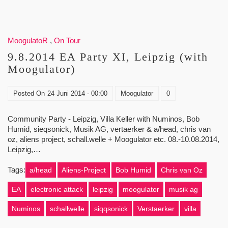
MoogulatoR
,
On Tour
9.8.2014 EA Party XI, Leipzig (with
Moogulator)
Posted On
24 Juni 2014 - 00:00
Moogulator
0
Community Party - Leipzig, Villa Keller with Numinos, Bob
Humid, sieqsonick, Musik AG, vertaerker & a/head, chris van
oz, aliens project, schall.welle + Moogulator etc. 08.-10.08.2014,
Leipzig,…
Tags:
a/head
Aliens-Project
Bob Humid
Chris van Oz
EA
electronic attack
leipzig
moogulator
musik ag
Numinos
schallwelle
siqqsonick
Verstaerker
villa