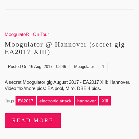
MoogulatoR
,
On Tour
Moogulator @ Hannover (secret gig
EA2017 XIII)
Posted On
16 Aug. 2017 - 03:46
Moogulator
1
A secret Moogulator gig August 2017 - EA2017 XIII: Hannover.
Video thx/more pics: EA pool, Miro, DBE 4 pics.
Tags:
EA2017
electronic attack
hannover
XIII
READ MORE