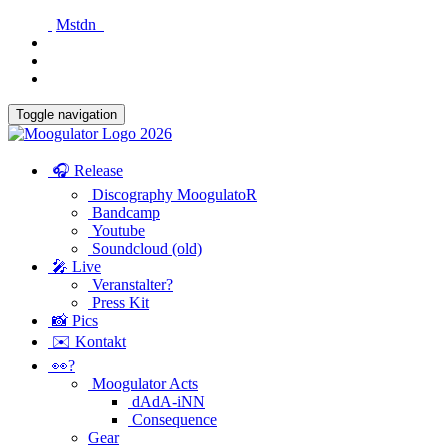
Mstdn
Toggle navigation
🎧 Release
Discography MoogulatoR
Bandcamp
Youtube
Soundcloud (old)
🎤 Live
Veranstalter?
Press Kit
📸 Pics
✉️ Kontakt
👀?
Moogulator Acts
dAdA-iNN
Consequence
Gear