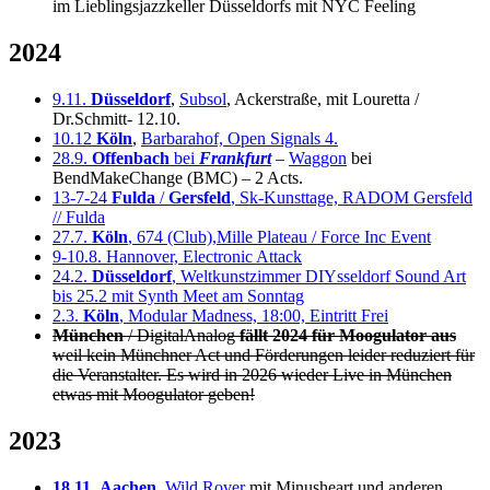
im Lieblingsjazzkeller Düsseldorfs mit NYC Feeling
2024
9.11.
Düsseldorf
,
Subsol
, Ackerstraße, mit Louretta /
Dr.Schmitt- 12.10.
10.12
Köln
,
Barbarahof, Open Signals 4.
28.9.
Offenbach
bei
Frankfurt
–
Waggon
bei
BendMakeChange (BMC) – 2 Acts.
13-7-24
Fulda
/
Gersfeld
, Sk-Kunsttage, RADOM Gersfeld
// Fulda
27.7.
Köln
, 674 (Club),Mille Plateau / Force Inc Event
9-10.8. Hannover, Electronic Attack
24.2.
Düsseldorf
, Weltkunstzimmer DIYsseldorf Sound Art
bis 25.2 mit Synth Meet am Sonntag
2.3.
Köln
, Modular Madness, 18:00, Eintritt Frei
München
/ DigitalAnalog
fällt 2024 für Moogulator aus
weil kein Münchner Act und Förderungen leider reduziert für
die Veranstalter. Es wird in 2026 wieder Live in München
etwas mit Moogulator geben!
2023
18.11.
Aachen
, Wild Rover
mit Minusheart und anderen