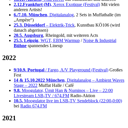
2.12.Frankfurt (M)
, Xerox Exotique (Festival)
Mit vielen
anderen Artists!
6./7.10. München
, Digitalanalog
, 2 Sets in Muffathalle (im
„Ampère“)
25.3. Düsseldorf
– Elektrik-Trick
, Kunstbau KÖ106 (wird
danach abgerissen)
20.5. Augsburg
, Rheingold, mit weiteren Acts
25.5. Leipzig
, WGT, EBM Warmup
/
Noise & Industrial
Bühne
spannendes Lineup
2022
9/10.9. Portugal
/ Fargo, A/V Playground (Festival)
Großes
Fest
14 & 15.10.2022 München
, Digitalanalog – Ambient Waves
Stage – 2022
Muffat Halle / Café
9.8.
Moogulator, Ümit Han & Numinos – Live – 22:00
Livestream LSB-TV / 674.FM
Radio-Aktion
10.5.
Moogulator live im LSB-TV Sendeblock (22:00-0:00)
bei
Radio 674.FM
2021