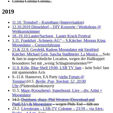
Corona Corona Corona..
2019
11.10. Troisdorf – Kunsthaus (Improvisation)
12.10.2019 Düsseldorf – DIY Konzerte / Workshops @
Weltkunstzimmer
18.-19.10.
Lauter
/Sachsen, Lauter Krach Festival
1.11. Frankfurt „Schmerz-AG“ – S.Kärcher, Morgan King,
Moogulator – Grenzerfahrung
21.& 22.9. Gersfeld
,
Radom Moogulator mit Siegfried
Kärcher, Michael Geis, Sascha Stadlmeier, La Musica …
Solo
& Jam in ungewöhnliche Location, wegen der Hallkuppel
besonderes Set mit „wenig Schlaginstrumenten™“
11.9. Köln, Blue Shell 19:00, LSB TV Jam
– kein Solo! Jam
mit spannenden Acts
9.-11.8. Hannover, EA Party
(siehe Forum @
Termine)
10.5.
Berlin, Pop, Yorckstr. 52, 20:00
Uhr
(Plattenladenkonzert)
11.5.
Maze (Kreuzberg), Superboost, Live – div. Artist +
Moogulator
14.2.
Duisburg, djazz, Phil Western (Download and
PlatEAU) & Moogulator
– wegen Phils Tod – fällt aus
23.2.
Livestream
–
LSB-TV Cologne – 23:59 – via Alex-