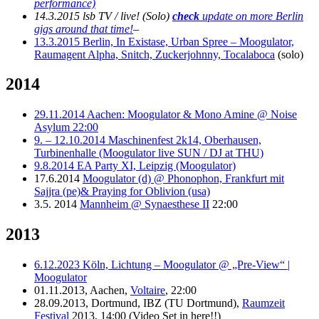
performance)
14.3.
2015 lsb TV / live!
(Solo)
check
update on more Berlin
gigs around that time!
–
13.3.2015 Berlin, In Existase, Urban Spree – Moogulator,
Raumagent Alpha, Snitch, Zuckerjohnny, Tocalaboca
(solo)
2014
29.11.2014 Aachen: Moogulator & Mono Amine @ Noise
Asylum 22:00
9. – 12.10.2014 Maschinenfest 2k14, Oberhausen,
Turbinenhalle (Moogulator live SUN / DJ at THU)
9.8.2014 EA Party XI, Leipzig (Moogulator)
17.6.2014
Moogulator (d) @ Phonophon, Frankfurt mit
Sajjra (pe)& Praying for Oblivion (usa)
3.5. 2014
Mannheim @ Synaesthese II
22:00
2013
6.12.2023 Köln, Lichtung – Moogulator @ „Pre-View“ |
Moogulator
01.11.2013, Aachen,
Voltaire
, 22:00
28.09.2013, Dortmund, IBZ (TU Dortmund),
Raumzeit
Festival
2013, 14:00 (Video Set in here!!)