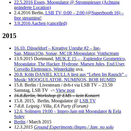
22.5.2016 Essen, Moogulator @ Stromspiesser (Achtung
geänderte Location)
2.4.2016 Berlin,
LSB TV, 0:00 – 2:00 (@Superbooth 16) –
free streaming!
3.9.2016 Aachen (cancelled)
2015
16.10. Düsseldorf – Kreative Unruhe #2 – Ine-
San, Minus1On, Sonae, MC1R,Moogulator, Voidscream
13.9.2015 Dortmund,
MUK.E 15 – , Esplendor Geometrico,
Moogulator, The Hacker, Hydrone, Marsen Jules, End.User,
Cervello Elettronico, Winterkälte
uva.
20.8. Köln DANIEL KULLA liest aus “Leben Im Rausch” –
Musik: MOOGULATOR, NUMINOS, BOB HUMID
15.8. Berlin / Livestream / dvb-t via LSB TV – 23.59
Samstag, LSB TV ->
View post
16.8.Berlin, Workshop @ EMS – kein Konzert
15.8. 2015, Berlin, Moogulator @
LSB TV
7-8.8. Leipzig / Villa, EA Party (
Forum
)
12.6. Solingen 19:00 – Impro-Jam mit Moogulator & Eela
Soley
Berlin
/ March 2015
12.3.2015
Ground Experiments (Impro / Jam, no solo