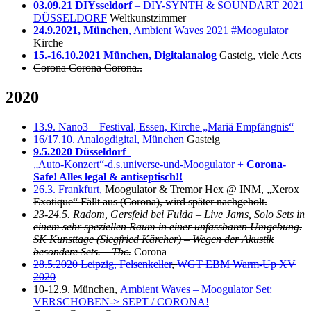
03.09.21
DIYsseldorf
– DIY-SYNTH & SOUNDART 2021
DÜSSELDORF
Weltkunstzimmer
24.9.2021, München
, Ambient Waves 2021 #Moogulator
Kirche
15.-16.10.2021 München, Digitalanalog
Gasteig, viele Acts
Corona Corona Corona..
2020
13.9. Nano3 – Festival, Essen, Kirche „Mariä Empfängnis“
16/17.10. Analogdigital, München
Gasteig
9.5.2020
Düsseldorf
–
„Auto-Konzert“-d.s.universe-und-Moogulator +
Corona-
Safe! Alles legal & antiseptisch!!
26.3. Frankfurt,
Moogulator & Tremor Hex @ INM, „Xerox
Exotique“ Fällt aus (Corona), wird später nachgeholt.
23-24.5. Radom, Gersfeld bei Fulda – Live Jams, Solo Sets in
einem sehr speziellen Raum in einer unfassbaren Umgebung.
SK Kunsttage (Siegfried Kärcher) – Wegen der Akustik
besondere Sets. – Tbc.
Corona
28.5.2020 Leipzig, Felsenkeller
,
WGT EBM Warm-Up XV
2020
10-12.9. München,
Ambient Waves – Moogulator Set:
VERSCHOBEN-> SEPT / CORONA!