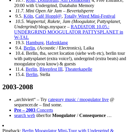
10.7.
Köln, Domforum, Am Domkloster
4, Free Entrance,
20:00 with Undergrind, Databahn Memory
11.7.
Mini Open Air Jam
– Bevertalsperre
9.5.
Köln
,
Café Hoppl@
,
Totally Wired Mini-Festival
10.5. Wuppertal, Rakete, Jam (Moogulator, Pattysplanet,
Undergrind)
blogs.myspace –
RADIATOR 10.05.:
UNDERGRIND MOOGULATOR PATTYSPLANET in
W-TAL
19.3.
Hamburg
,
Hafenklang
9.4.
Berlin
, (Acoustic / Electronics), Laika
10.4. Berlin, tba, secret location (siehe web etc), berlin tour
with pattysplanet (extra voice!), undergrind (extra beats) and
moogulator (you know) & guests
11.4.
Berlin
,
Bleepfest III
,
Theaterkapelle
15.4.
Berlin
, Stella
2003-2008
„archiviert“ – Try
category music / moogulator live
@
sequencer.de – find some.
Pre – 2003
Concerts
search web
über/for
Moogulator
/
Consequence
…
Pingback:
Berlin Moogulator Mini-Tour with Undergrind &