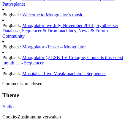
Pattysplanet
Pingback:
Welcome to Moogulator’s music..
Pingback:
Moogulator live July-November 2013 | Synthesizer
Database, Sequencer & Drummachines, News & Forum
Community
Pingback:
Moogulator -Teaser – Moogulator
Pingback:
Moogulator @ LSB TV Cologne, Concerts this / next
month … - Sequencer
Pingback:
Musotalk - Live Musik machen! - Sequencer
Comments are closed.
Theme
Yudlee
Cookie-Zustimmung verwalten