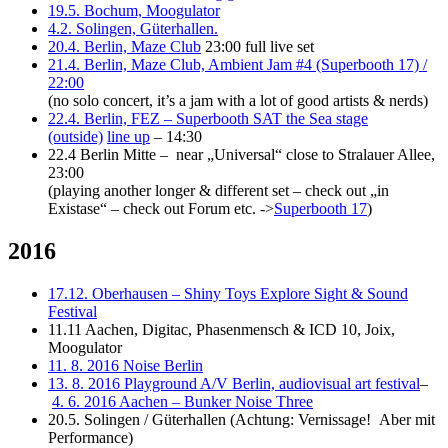
19.5. Bochum, Moogulator
4.2. Solingen, Güterhallen.
20.4. Berlin, Maze Club
23:00 full live set
21.4. Berlin, Maze Club, Ambient Jam #4 (Superbooth 17) /
22:00
(no solo concert, it’s a jam with a lot of good artists & nerds)
22.4. Berlin, FEZ – Superbooth SAT the Sea stage
(outside)
line up
– 14:30
22.4 Berlin Mitte – near „Universal“ close to Stralauer Allee,
23:00
(playing another longer & different set – check out „in
Existase“ – check out Forum etc. ->
Superbooth 17
)
2016
17.12. Oberhausen – Shiny Toys Explore Sight & Sound
Festival
11.11 Aachen, Digitac, Phasenmensch & ICD 10, Joix,
Moogulator
11. 8. 2016 Noise Berlin
13. 8. 2016 Playground A/V Berlin, audiovisual art festival
–
4. 6. 2016 Aachen – Bunker Noise Three
20.5. Solingen /
Güterhallen
(Achtung: Vernissage! Aber mit
Performance)