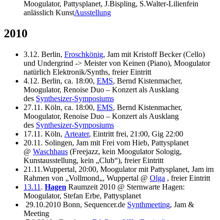
Moogulator, Pattysplanet, J.Bispling, S.Walter-Lilienfein
anlässlich Kunst
Ausstellung
2010
3.12. Berlin,
Froschkönig
, Jam mit Kristoff Becker (Cello)
und Undergrind -> Meister von Keinen (Piano), Moogulator
natürlich Elektronik/Synths, freier Eintritt
4.12. Berlin, ca. 18:00,
EMS
, Bernd Kistenmacher,
Moogulator, Renoise Duo – Konzert als Ausklang
des
Synthesizer-Symposiums
27.11. Köln, ca. 18:00,
EMS
, Bernd Kistenmacher,
Moogulator, Renoise Duo – Konzert als Ausklang
des
Synthesizer-Symposiums
17.11. Köln,
Arteater
, Eintritt frei, 21:00, Gig 22:00
20.11. Solingen, Jam mit Frei vom Hieb, Pattysplanet
@
Waschhaus
(Freejazz, kein Moogulator Sologig,
Kunstausstellung, kein „Club“), freier Eintritt
21.11.Wuppertal, 20:00, Moogulator mit Pattysplanet, Jam im
Rahmen von „
Vollmond
„, Wuppertal @
Olga
, freier Eintritt
13.11
.
Hagen
Raumzeit 2010 @ Sternwarte Hagen:
Moogulator, Stefan Erbe, Pattysplanet
29.10.2010 Bonn, Sequencer.de
Synthmeeting
, Jam &
Meeting