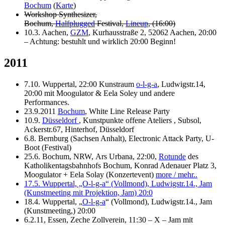
Bochum
(
Karte
)
Workshop Synthesizer,
Bochum,
Halfplugged
Festival,
Lineup
, (16:00)
10.3. Aachen,
GZM
, Kurhausstraße 2, 52062 Aachen, 20:00
– Achtung: bestuhlt und wirklich 20:00 Beginn!
2011
7.10. Wuppertal, 22:00 Kunstraum
o-l-g-a
, Ludwigstr.14,
20:00 mit Moogulator & Eela Soley und andere
Performances.
23.9.2011
Bochum
, White Line Release Party
10.9.
Düsseldorf
, Kunstpunkte offene Ateliers , Subsol,
Ackerstr.67, Hinterhof, Düsseldorf
6.8. Bernburg (Sachsen Anhalt), Electronic Attack Party, U-
Boot (Festival)
25.6. Bochum, NRW,
Ars Urbana
, 22:00,
Rotunde
des
Katholikentagsbahnhofs Bochum, Konrad Adenauer Platz 3,
Moogulator + Eela Solay (Konzertevent)
more / mehr..
17.5. Wuppertal, „O-l-g-a“ (Vollmond), Ludwigstr.14., Jam
(Kunstmeeting mit Projektion, Jam) 20:0
18.4. Wuppertal, „
O-l-g-a
“ (Vollmond), Ludwigstr.14., Jam
(Kunstmeeting,) 20:00
6.2.11, Essen, Zeche Zollverein, 11:30 – X – Jam mit