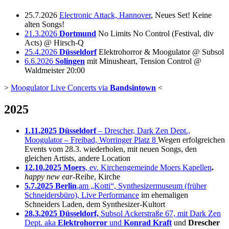
25.7.2026
Electronic Attack, Hannover
, Neues Set! Keine
alten Songs!
21.3.2026
Dortmund
No Limits No Control (Festival, div
Acts) @ Hirsch-Q
25.4.2026
Düsseldorf
Elektrohorror & Moogulator @ Subsol
6.6.2026
Solingen
mit Minusheart, Tension Control @
Waldmeister 20:00
>
Moogulator Live Concerts via
Bandsintown
<
2025
1.11.2025 Düsseldorf
– Drescher, Dark Zen Dept.,
Moogulator – Freibad, Worringer Platz 8
Wegen erfolgreichen
Events vom 28.3. wiederholen, mit neuen Songs, den
gleichen Artists, andere Location
12.10.2025 Moers
, ev. Kirchengemeinde Moers Kapellen
.
happy new ear
-Reihe, Kirche
5.7.2025 Berlin
,am „Kotti“, Synthesizermuseum (früher
Schneidersbüro), Live Performance
im ehemaligen
Schneiders Laden, dem Synthesizer-Kultort
28.3.2025 Düsseldorf,
Subsol Ackerstraße 67, mit Dark Zen
Dept. aka
Elektrohorror
und
Konrad Kraft
und
Drescher