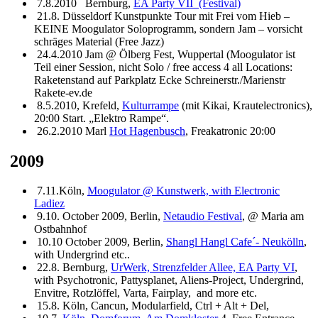
7.8.2010 Bernburg,
EA Party VII (Festival)
21.8. Düsseldorf Kunstpunkte Tour mit Frei vom Hieb –
KEINE Moogulator Soloprogramm, sondern Jam – vorsicht
schräges Material (Free Jazz)
24.4.2010 Jam @ Ölberg Fest, Wuppertal (Moogulator ist
Teil einer Session, nicht Solo / free access 4 all Locations:
Raketenstand auf Parkplatz Ecke Schreinerstr./Marienstr
Rakete-ev.de
8.5.2010, Krefeld,
Kulturrampe
(mit Kikai, Krautelectronics),
20:00 Start. „Elektro Rampe“.
26.2.2010 Marl
Hot Hagenbusch
, Freakatronic 20:00
2009
7.11.Köln,
Moogulator @ Kunstwerk, with Electronic
Ladiez
9.10. October 2009, Berlin,
Netaudio Festival
, @ Maria am
Ostbahnhof
10.10 October 2009, Berlin,
Shangl Hangl Cafe´- Neukölln
,
with Undergrind etc..
22.8. Bernburg,
UrWerk, Strenzfelder Allee, EA Party VI
,
with Psychotronic, Pattysplanet, Aliens-Project, Undergrind,
Envitre, Rotzlöffel, Varta, Fairplay, and more etc.
15.8. Köln, Cancun, Modularfield, Ctrl + Alt + Del,