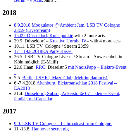
Berlin – 4 Acts,
Jams…
2018
8.9.2018 Moogulator @ Ambient Jam, LSB TV Cologne
23:59 (LiveStream)
15.09. Düsseldorf, Kunstpunkte
-with 2 more acts
29.9. Düsseldorf –
Kreative Unruhe IV
– with 4 more acts
10.11. LSB TV, Cologne / Stream 23:59
17 – 19.8.2018EA Party Kassel
26.5. LSB TV Cologne Liveset / Stream – Anwesenheit in
Köln möglich (E-Mail!)
22.6 Haan,
RRC
, Dieselstr.5
mit NnoizPapp – Elektro-Event
–
5.5.
Berlin, PSYKI, Maze Club, Mehringdamm 61
6.-7.4.2018
Altenburg, Elektroanschlag 2018 Festival –
EA2018
21.4.
Düsseldorf, Subsol, Ackerstraße 67 – kleiner Event,
familär, mit Capsular
2017
9.9. LSB TV Cologne – 1st broadcast from Cologne
11.-13.8.
Hannover secret gig