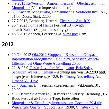
7.9.2013 Re/Version – Ambient Festival – Oberhausen – mit
Moogulator
(Video impression in here)
3.8. Aachen, Moogulator, Contaminant + Voidroom live
,
AZ
,
21:00 Doors, Start: 22:00
27.7.2013, Bernburg, Urwerk,
Electronic Attack X
26.4.2023
Forms of Hands
Festival 13 – Synth
bei/mit
Xabec
(Support, no solo gig)
16.3.2013 Aachen, Leerklang ->
View post
(jam)
2012
20.Okt.2012
Okt.2012 Wuppertal, Kunstraum O.l.g.a. –
Improvisation Moogulator, Eela Soley, Sebastian Walter-
Lilienfein bei Ohne Worte Ausstellung 20:00
22. & 23.9.
Essen, Live Jam Moogulator, Eela Soley,
Sebastian Walter Lilienfein
– Achtung nur von 19-22:00 (ggf.
länger je nach Interesse)• 12.9.
Eröffnung Ausstellung Ars
Urbana V1, Live
28.7. Aachen
, L__rzeichen (Leerzeichen), Viktoriastr.10 ,
20:00
4.8.
Electronic Attack IX
, 10 years anniversary, Bernburg , U-
Boot, Festival ab 16:00, 3 Tage, Ende offen
Moogulator & Eela Soley Improvisation, Bochum 29.4 für
Wasserfuhr Quartett.
Support Gig 19:00,
Christuskirche