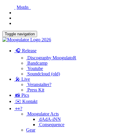
Mstdn
Toggle navigation
🎧 Release
Discography MoogulatoR
Bandcamp
Youtube
Soundcloud (old)
🎤 Live
Veranstalter?
Press Kit
📸 Pics
✉️ Kontakt
👀?
Moogulator Acts
dAdA-iNN
Consequence
Gear