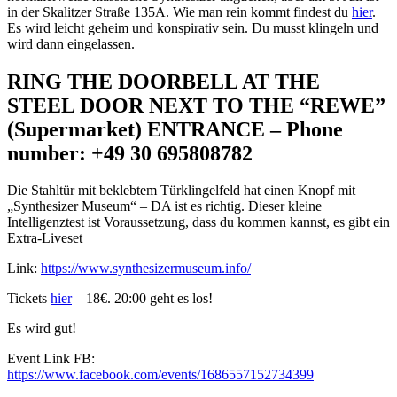
in der Skalitzer Straße 135A. Wie man rein kommt findest du
hier
.
Es wird leicht geheim und konspirativ sein. Du musst klingeln und
wird dann eingelassen.
RING THE DOORBELL AT THE
STEEL DOOR NEXT TO THE “REWE”
(Supermarket) ENTRANCE – Phone
number: +49 30 695808782
Die Stahltür mit beklebtem Türklingelfeld hat einen Knopf mit
„Synthesizer Museum“ – DA ist es richtig. Dieser kleine
Intelligenztest ist Voraussetzung, dass du kommen kannst, es gibt ein
Extra-Liveset
Link:
https://www.synthesizermuseum.info/
Tickets
hier
– 18€. 20:00 geht es los!
Es wird gut!
Event Link FB:
https://www.facebook.com/events/1686557152734399