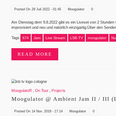
Posted On
29 Juli 2022 - 01:45
Moogulator
0
Am Dienstag dem 9.8.2022 gibt es ein Liveset von 2 Stunden 
improvisiert und neu und natürlich einzigartig.Über den Se
Tags:
674
Jam
Live Stream
LSB-TV
moogulator
Nu
READ MORE
MoogulatoR
,
On Tour
,
Projects
Moogulator @ Ambient Jam II / III 
Posted On
14 Nov. 2018 - 17:14
Moogulator
0