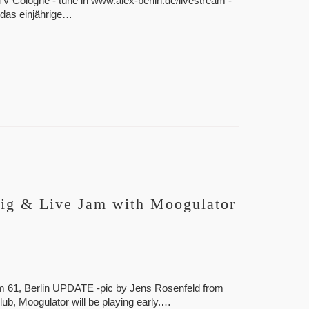
 Cologne - tune in www.alex-berlin.de/livestream -
 das einjährige…
Gig & Live Jam with Moogulator
 61, Berlin UPDATE -pic by Jens Rosenfeld from
b, Moogulator will be playing early.…