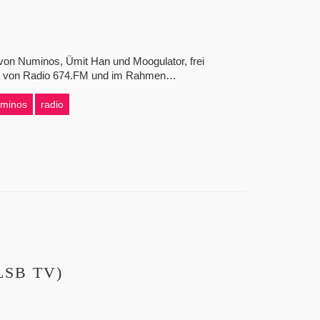
von Numinos, Ümit Han und Moogulator, frei
nder von Radio 674.FM und im Rahmen…
minos
radio
(LSB TV)