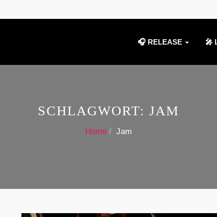
🎧 RELEASE
🎤 
SCHLAGWORT:
JAM
Home
Jam