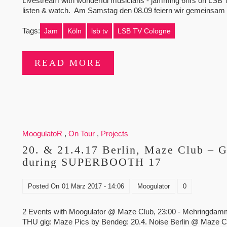
Livestream with wonderful musicians - jamming 6hrs on LSB TV
listen & watch. Am Samstag den 08.09 feiern wir gemeinsam
Tags:
Jam
Köln
lsb tv
LSB TV Cologne
READ MORE
MoogulatoR
,
On Tour
,
Projects
20. & 21.4.17 Berlin, Maze Club – 
during SUPERBOOTH 17
Posted On
01 März 2017 - 14:06
Moogulator
0
2 Events with Moogulator @ Maze Club, 23:00 - Mehringdamm
THU gig: Maze Pics by Bendeg: 20.4. Noise Berlin @ Maze Clu