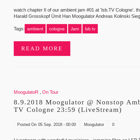
watch chapter II of our ambient jam #01 at 'lsb.TV Cologne'. the
Harald Grosskopf Ümit Han Moogulator Andreas Kolinski Sieg
Tags:
ambient
cologne
Jam
lsb tv
READ MORE
MoogulatoR
,
On Tour
8.9.2018 Moogulator @ Nonstop Ambi
TV Cologne 23:59 (LiveStream)
Posted On
05 Sep. 2018 - 00:00
Moogulator
0