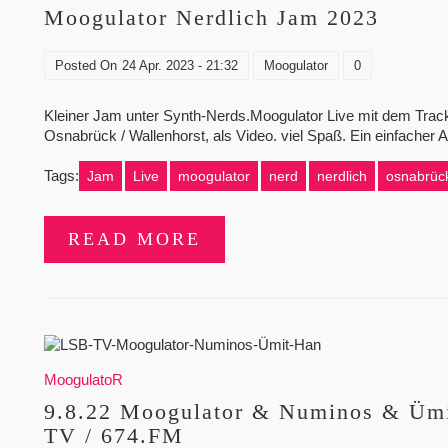
Moogulator Nerdlich Jam 2023
Posted On
24 Apr. 2023 - 21:32
Moogulator
0
Kleiner Jam unter Synth-Nerds.Moogulator Live mit dem Track 
Osnabrück / Wallenhorst, als Video. viel Spaß. Ein einfacher A
Tags:
Jam
Live
moogulator
nerd
nerdlich
osnabrüc
READ MORE
MoogulatoR
9.8.22 Moogulator & Numinos & Ümi
TV / 674.FM