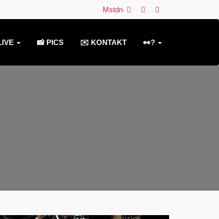
Mstdn
LIVE
📸 PICS
✉️ KONTAKT
👀?