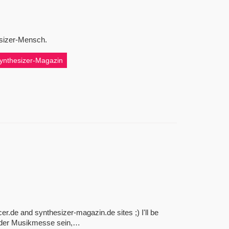
hesizer-Mensch.
ynthesizer-Magazin
er.de and synthesizer-magazin.de sites ;) I'll be
ei der Musikmesse sein,…