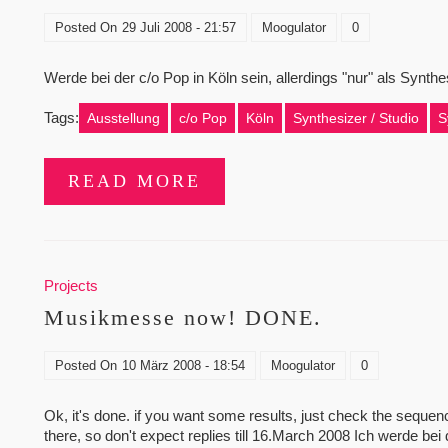
Posted On
29 Juli 2008 - 21:57
Moogulator
0
Werde bei der c/o Pop in Köln sein, allerdings "nur" als Synt
Tags:
Ausstellung
c/o Pop
Köln
Synthesizer / Studio
S
READ MORE
Projects
Musikmesse now! DONE.
Posted On
10 März 2008 - 18:54
Moogulator
0
Ok, it's done. if you want some results, just check the sequenc
there, so don't expect replies till 16.March 2008 Ich werde b