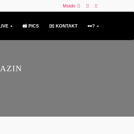
Mstdn
LIVE
📸 PICS
✉️ KONTAKT
👀?
AZIN