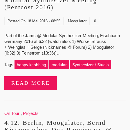
Modular Synthesizer Meeting
(Pentcost 2016)
Posted On
18 Mai 2016 - 08:55
Moogulator
0
Part of the Jams @ Modular Synthesizer Meeting, Fischbach
Germany 2016 at 6:32 (watch also: 1) Worsel Strauss
+ Weinglas + Serge (Nicknames @ Forum) 2) Moogulator
(6:32) 3) Feinstrom (13:36))…
Tags:
happy knobbing
modular
Synthesizer / Studio
READ MORE
On Tour
,
Projects
4.12. Berlin, Moogulator, Bernd
Kistenmacher, Duo Renoise ua. @