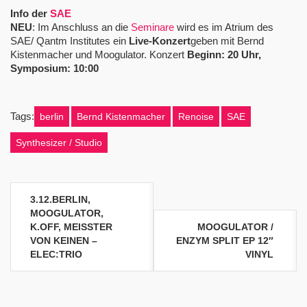
Info der
SAE
NEU
: Im Anschluss an die
Seminare
wird es im Atrium des
SAE/ Qantm Institutes ein
Live-Konzert
geben mit Bernd
Kistenmacher und Moogulator. Konzert
Beginn: 20 Uhr,
Symposium: 10:00
Tags:
berlin
Bernd Kistenmacher
Renoise
SAE
Synthesizer / Studio
Beitragsnavigation
3.12.BERLIN,
MOOGULATOR,
K.OFF, MEISSTER
MOOGULATOR /
VON KEINEN –
ENZYM SPLIT EP 12″
ELEC:TRIO
VINYL