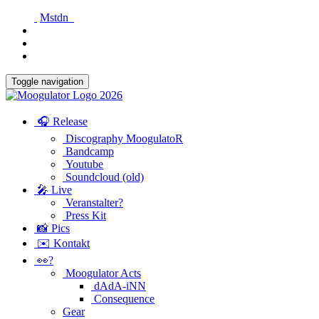
Mstdn
Toggle navigation
🎧 Release
Discography MoogulatoR
Bandcamp
Youtube
Soundcloud (old)
🎤 Live
Veranstalter?
Press Kit
📸 Pics
✉️ Kontakt
👀?
Moogulator Acts
dAdA-iNN
Consequence
Gear