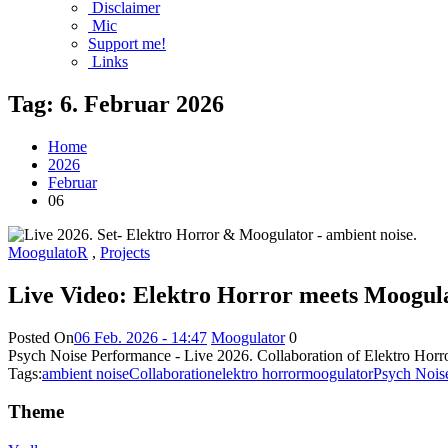
Disclaimer
Mic
Support me!
Links
Tag:
6. Februar 2026
Home
2026
Februar
06
MoogulatoR
,
Projects
Live Video: Elektro Horror meets Moogulat
Posted On
06 Feb. 2026 - 14:47
Moogulator
0
Psych Noise Performance - Live 2026. Collaboration of Elektro Horr
Tags:
ambient noise
Collaboration
elektro horror
moogulator
Psych Nois
Theme