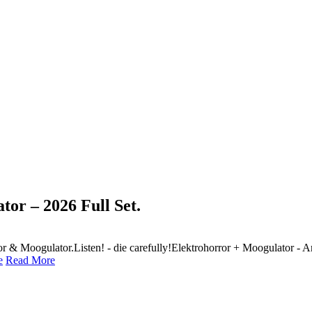
or – 2026 Full Set.
or & Moogulator.Listen! - die carefully!Elektrohorror + Moogulator - 
e
Read More