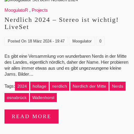
MoogulatoR
,
Projects
Nerdlich 2024 – Stereo ist wichtig!
LiveSet
Posted On
18 März 2024 - 19:47
Moogulator
0
Es gibt eine Versammlung von wunderbaren Nerds in der Mitte
des Landes, eigentlich nördlich, daher der Name. Hier probieren
wir alles immer etwas aus und es gibt ungezwungene kleine
Jams. Bilder…
Tags:
2024
hollage
nerdlich
Nerdlich der Mitte
Nerds
osnabrück
Wallenhorst
READ MORE