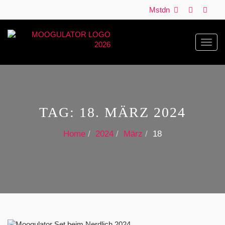
Mstdn
Toggl
navig
TAG:
18. MÄRZ 2024
Home
2024
März
18