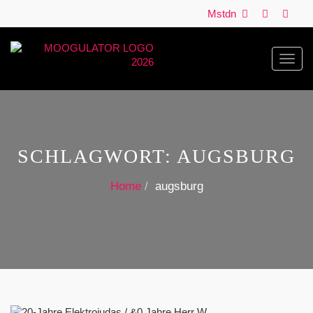
Mstdn
Toggl
navig
SCHLAGWORT:
AUGSBURG
Home
augsburg