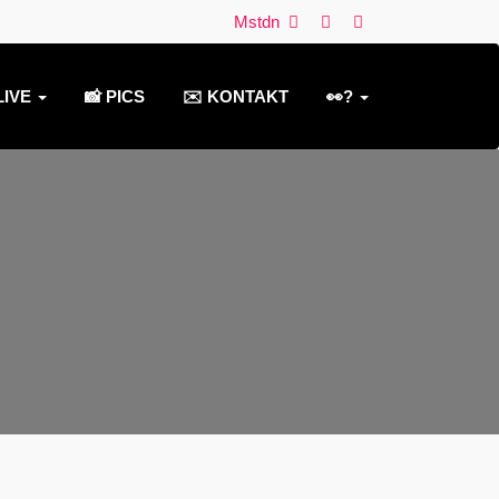
Mstdn
LIVE
📸 PICS
✉️ KONTAKT
👀?