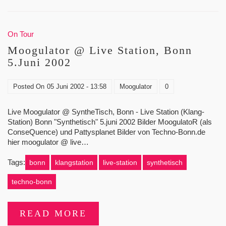
On Tour
Moogulator @ Live Station, Bonn
5.Juni 2002
Posted On
05 Juni 2002 - 13:58
Moogulator
0
Live Moogulator @ SyntheTisch, Bonn - Live Station (Klang-
Station) Bonn "Synthetisch" 5.juni 2002 Bilder MoogulatoR (als
ConseQuence) und Pattysplanet Bilder von Techno-Bonn.de
hier moogulator @ live…
Tags:
bonn
klangstation
live-station
synthetisch
techno-bonn
READ MORE