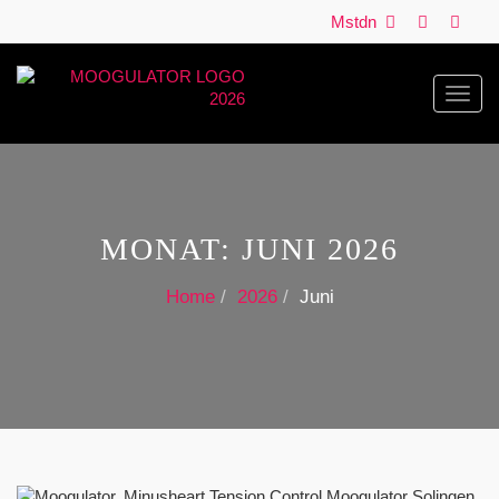
Mstdn
Toggl
navig
MONAT:
JUNI 2026
Home
2026
Juni