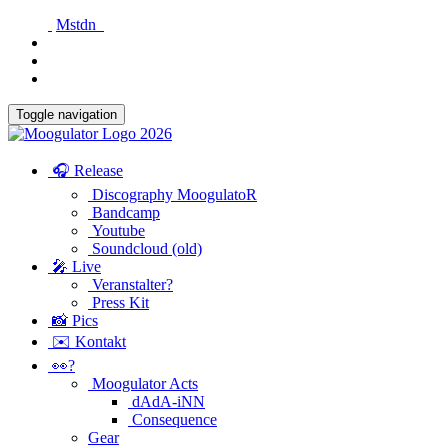
Mstdn
Toggle navigation
🎧 Release
Discography MoogulatoR
Bandcamp
Youtube
Soundcloud (old)
🎤 Live
Veranstalter?
Press Kit
📸 Pics
✉️ Kontakt
👀?
Moogulator Acts
dAdA-iNN
Consequence
Gear