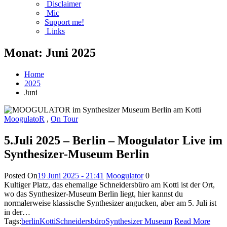
Disclaimer
Mic
Support me!
Links
Monat:
Juni 2025
Home
2025
Juni
MoogulatoR
,
On Tour
5.Juli 2025 – Berlin – Moogulator Live im
Synthesizer-Museum Berlin
Posted On
19 Juni 2025 - 21:41
Moogulator
0
Kultiger Platz, das ehemalige Schneidersbüro am Kotti ist der Ort,
wo das Synthesizer-Museum Berlin liegt, hier kannst du
normalerweise klassische Synthesizer angucken, aber am 5. Juli ist
in der…
Tags:
berlin
Kotti
Schneidersbüro
Synthesizer Museum
Read More