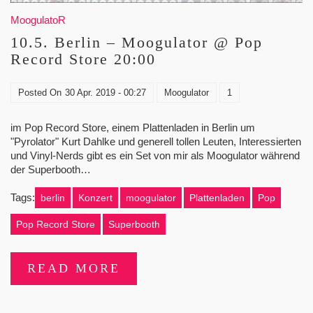
MoogulatoR
10.5. Berlin – Moogulator @ Pop
Record Store 20:00
Posted On
30 Apr. 2019 - 00:27
Moogulator
1
im Pop Record Store, einem Plattenladen in Berlin um
"Pyrolator" Kurt Dahlke und generell tollen Leuten, Interessierten
und Vinyl-Nerds gibt es ein Set von mir als Moogulator während
der Superbooth…
Tags:
berlin
Konzert
moogulator
Plattenladen
Pop
Pop Record Store
Superbooth
READ MORE