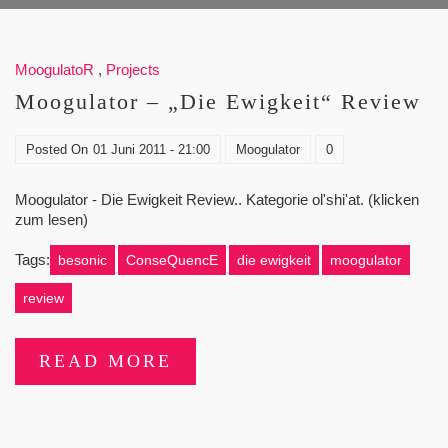
MoogulatoR
,
Projects
Moogulator – „Die Ewigkeit“ Review
Posted On
01 Juni 2011 - 21:00
Moogulator
0
Moogulator - Die Ewigkeit Review.. Kategorie ol'shi'at. (klicken
zum lesen)
Tags:
besonic
ConseQuencE
die ewigkeit
moogulator
review
READ MORE