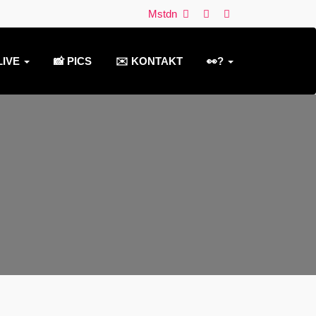
Mstdn
LIVE
📸 PICS
✉️ KONTAKT
👀?