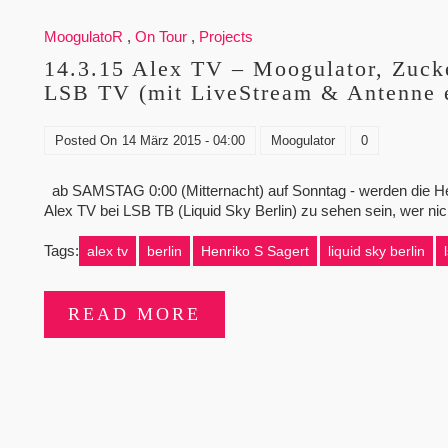
MoogulatoR
,
On Tour
,
Projects
14.3.15 Alex TV – Moogulator, Zuck
LSB TV (mit LiveStream & Antenne 
Posted On
14 März 2015 - 04:00
Moogulator
0
ab SAMSTAG 0:00 (Mitternacht) auf Sonntag - werden die He
Alex TV bei LSB TB (Liquid Sky Berlin) zu sehen sein, wer nic
Tags:
alex tv
berlin
Henriko S Sagert
liquid sky berlin
READ MORE