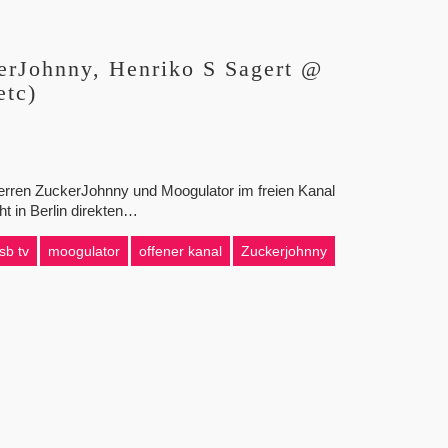
erJohnny, Henriko S Sagert @
etc)
rren ZuckerJohnny und Moogulator im freien Kanal
ht in Berlin direkten…
lsb tv
moogulator
offener kanal
Zuckerjohnny