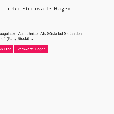
t in der Sternwarte Hagen
ogulator - Ausschnitte.. Als Gäste lud Stefan den
net“ (Patty Stucki)…
an Erbe
Sternwarte Hagen