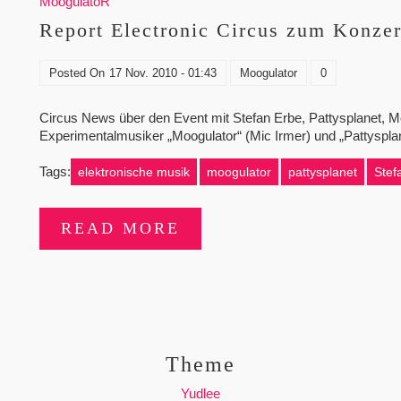
MoogulatoR
Report Electronic Circus zum Konzer
Posted On
17 Nov. 2010 - 01:43
Moogulator
0
Circus News über den Event mit Stefan Erbe, Pattysplanet, Mo
Experimentalmusiker „Moogulator“ (Mic Irmer) und „Pattyspla
Tags:
elektronische musik
moogulator
pattysplanet
Stef
READ MORE
Theme
Yudlee