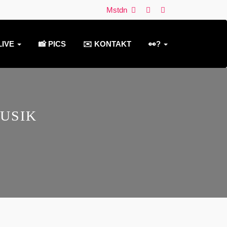
Mstdn
LIVE
📸 PICS
✉️ KONTAKT
👀?
USIK