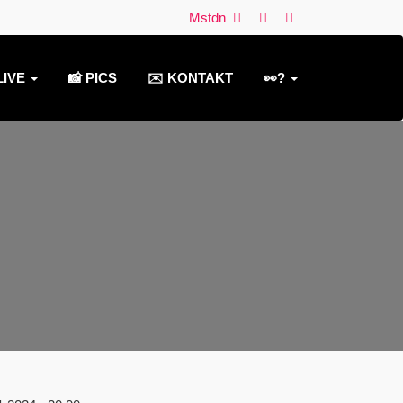
Mstdn
LIVE
📸 PICS
✉️ KONTAKT
👀?