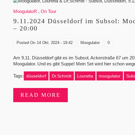
MoogulatoR
,
On Tour
9.11.2024 Düsseldorf im Subsol: Moo
– 20:00
Posted On
14 Okt. 2024 - 19:42
Moogulator
0
Am 9.11. Düsseldorf gibt es im Subsol, Ackerstraße 67 um 20:
Moogulator. Und es gibt Suppe! Mein Set wird hier schon w
Tags:
düsseldorf
Dr.Schmitt
Louretta
moogulator
Subs
READ MORE