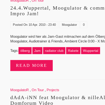
MoogulatoR
,
On Tour
24.4.Wuppertal, Moogulator & commu
Impro Jam!
Posted On
10 Apr. 2010 - 23:40
Moogulator
0
Moogulator wird hier als Jam-Gast mitmachen auf dem Ölberg 
Moogulator, Audiotrainer & Friends, Ambient Circle 0:00 - X
Tags:
ölberg
Jam
radiator club
Rakete
Wuppertal
READ MORE
MoogulatoR
,
On Tour
,
Projects
dAdA-iNN feat Moogulator & nilleAl
Domforum Video