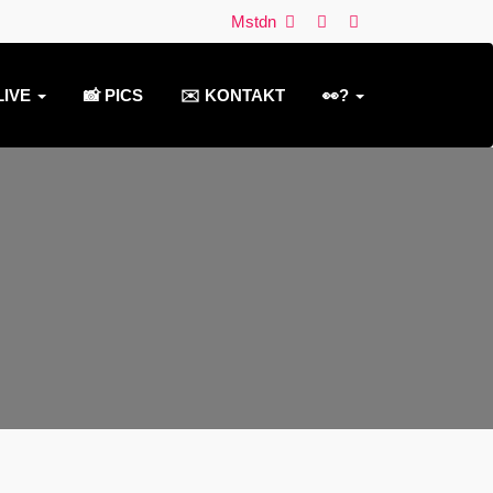
Mstdn
LIVE
📸 PICS
✉️ KONTAKT
👀?