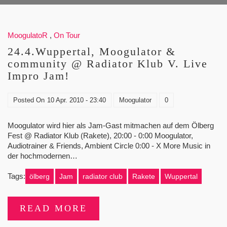
MoogulatoR
,
On Tour
24.4.Wuppertal, Moogulator &
community @ Radiator Klub V. Live
Impro Jam!
Posted On
10 Apr. 2010 - 23:40
Moogulator
0
Moogulator wird hier als Jam-Gast mitmachen auf dem Ölberg
Fest @ Radiator Klub (Rakete), 20:00 - 0:00 Moogulator,
Audiotrainer & Friends, Ambient Circle 0:00 - X More Music in
der hochmodernen…
Tags:
ölberg
Jam
radiator club
Rakete
Wuppertal
READ MORE