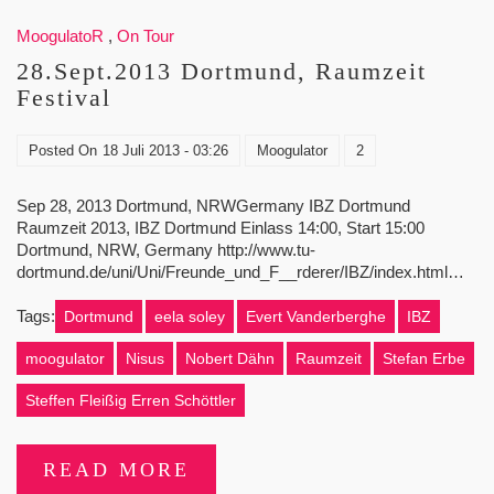
MoogulatoR
,
On Tour
28.Sept.2013 Dortmund, Raumzeit
Festival
Posted On
18 Juli 2013 - 03:26
Moogulator
2
Sep 28, 2013 Dortmund, NRWGermany IBZ Dortmund
Raumzeit 2013, IBZ Dortmund Einlass 14:00, Start 15:00
Dortmund, NRW, Germany http://www.tu-
dortmund.de/uni/Uni/Freunde_und_F__rderer/IBZ/index.html…
Tags:
Dortmund
eela soley
Evert Vanderberghe
IBZ
moogulator
Nisus
Nobert Dähn
Raumzeit
Stefan Erbe
Steffen Fleißig Erren Schöttler
READ MORE