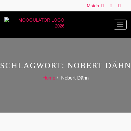
Mstdn
Toggl
navig
SCHLAGWORT:
NOBERT DÄHN
Home
Nobert Dähn