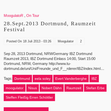
MoogulatoR
,
On Tour
28.Sept.2013 Dortmund, Raumzeit
Festival
Posted On
18 Juli 2013 - 03:26
Moogulator
2
Sep 28, 2013 Dortmund, NRWGermany IBZ Dortmund
Raumzeit 2013, IBZ Dortmund Einlass 14:00, Start 15:00
Dortmund, NRW, Germany http://www.tu-
dortmund.de/uni/Uni/Freunde_und_F__rderer/IBZ/index.html…
Tags:
Dortmund
eela soley
Evert Vanderberghe
IBZ
moogulator
Nisus
Nobert Dähn
Raumzeit
Stefan Erbe
Steffen Fleißig Erren Schöttler