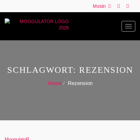
Mstdn
Toggl
navig
SCHLAGWORT:
REZENSION
Home
Rezension
MoogulatoR