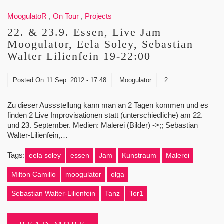
MoogulatoR
,
On Tour
,
Projects
22. & 23.9. Essen, Live Jam
Moogulator, Eela Soley, Sebastian
Walter Lilienfein 19-22:00
Posted On
11 Sep. 2012 - 17:48
Moogulator
2
Zu dieser Aussstellung kann man an 2 Tagen kommen und es
finden 2 Live Improvisationen statt (unterschiedliche) am 22.
und 23. September. Medien: Malerei (Bilder) ->;; Sebastian
Walter-Lilienfein,…
Tags:
eela soley
essen
Jam
Kunstraum
Malerei
Milton Camillo
moogulator
olga
Sebastian Walter-Lilienfein
Tanz
Tor1