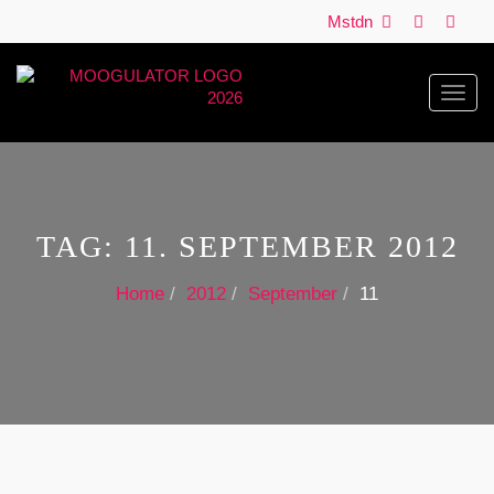
Mstdn
Toggl
navig
TAG:
11. SEPTEMBER 2012
Home
2012
September
11