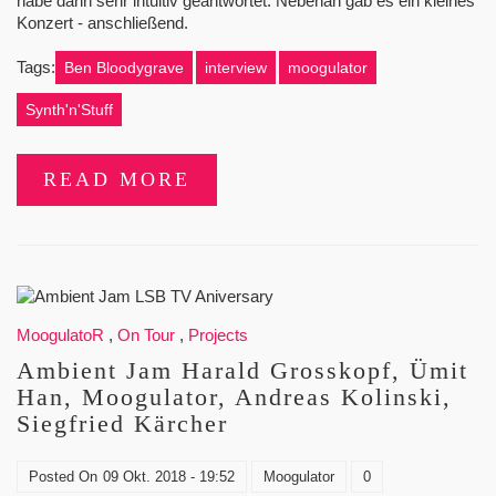
habe dann sehr intuitiv geantwortet. Nebenan gab es ein kleines
Konzert - anschließend.
Tags:
Ben Bloodygrave
interview
moogulator
Synth'n'Stuff
READ MORE
MoogulatoR
,
On Tour
,
Projects
Ambient Jam Harald Grosskopf, Ümit
Han, Moogulator, Andreas Kolinski,
Siegfried Kärcher
Posted On
09 Okt. 2018 - 19:52
Moogulator
0