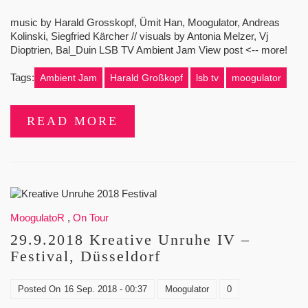
music by Harald Grosskopf, Ümit Han, Moogulator, Andreas
Kolinski, Siegfried Kärcher // visuals by Antonia Melzer, Vj
Dioptrien, Bal_Duin LSB TV Ambient Jam View post <-- more!
Tags:
Ambient Jam
Harald Großkopf
lsb tv
moogulator
READ MORE
MoogulatoR
,
On Tour
29.9.2018 Kreative Unruhe IV –
Festival, Düsseldorf
Posted On
16 Sep. 2018 - 00:37
Moogulator
0