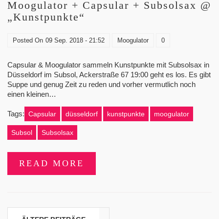
Moogulator + Capsular + Subsolsax @
„Kunstpunkte“
Posted On
09 Sep. 2018 - 21:52
Moogulator
0
Capsular & Moogulator sammeln Kunstpunkte mit Subsolsax in
Düsseldorf im Subsol, Ackerstraße 67 19:00 geht es los. Es gibt
Suppe und genug Zeit zu reden und vorher vermutlich noch
einen kleinen…
Tags:
Capsular
düsseldorf
kunstpunkte
moogulator
Subsol
Subsolsax
READ MORE
Beitragsnavigation