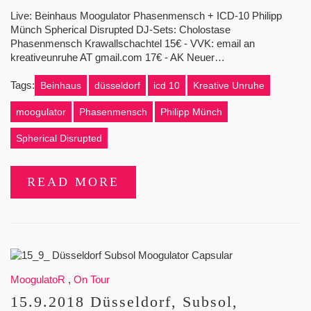
Live: Beinhaus Moogulator Phasenmensch + ICD-10 Philipp
Münch Spherical Disrupted DJ-Sets: Cholostase
Phasenmensch Krawallschachtel 15€ - VVK: email an
kreativeunruhe AT gmail.com 17€ - AK Neuer…
Tags:
Beinhaus
düsseldorf
icd 10
Kreative Unruhe
moogulator
Phasenmensch
Philipp Münch
Spherical Disrupted
READ MORE
MoogulatoR
,
On Tour
15.9.2018 Düsseldorf, Subsol,