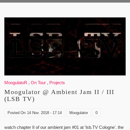
MoogulatoR
,
On Tour
,
Projects
Moogulator @ Ambient Jam II / III
(LSB TV)
Posted On
14 Nov. 2018 - 17:14
Moogulator
0
watch chapter II of our ambient jam #01 at 'lsb.TV Cologne'. the