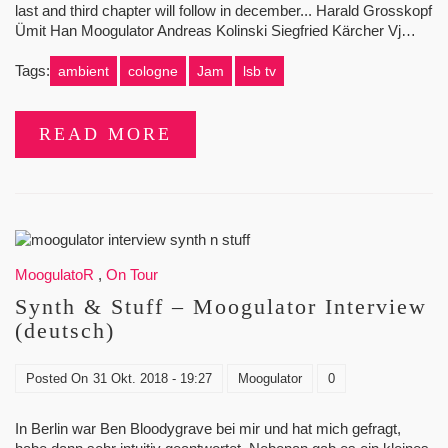
last and third chapter will follow in december... Harald Grosskopf
Ümit Han Moogulator Andreas Kolinski Siegfried Kärcher Vj…
Tags:
ambient
cologne
Jam
lsb tv
READ MORE
MoogulatoR
,
On Tour
Synth & Stuff – Moogulator Interview
(deutsch)
Posted On
31 Okt. 2018 - 19:27
Moogulator
0
In Berlin war Ben Bloodygrave bei mir und hat mich gefragt,