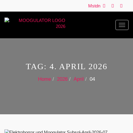
Mstdn
Toggl
navig
TAG:
4. APRIL 2026
Home
2026
April
04