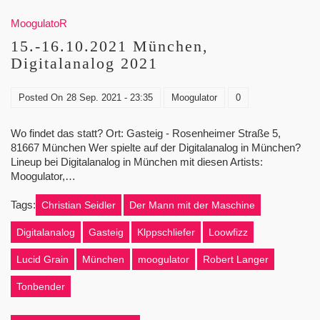
MoogulatoR
15.-16.10.2021 München,
Digitalanalog 2021
Posted On
28 Sep. 2021 - 23:35
Moogulator
0
Wo findet das statt? Ort: Gasteig - Rosenheimer Straße 5,
81667 München Wer spielte auf der Digitalanalog in München?
Lineup bei Digitalanalog in München mit diesen Artists:
Moogulator,…
Tags:
Christian Seidler
Der Mann mit der Maschine
Digitalanalog
Gasteig
Klppschliefer
Loowfizz
Lucid Grain
München
moogulator
Robert Langer
Tonbender