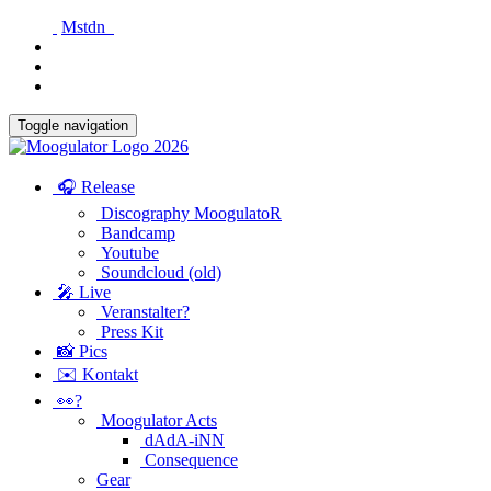
Mstdn
Toggle navigation
🎧 Release
Discography MoogulatoR
Bandcamp
Youtube
Soundcloud (old)
🎤 Live
Veranstalter?
Press Kit
📸 Pics
✉️ Kontakt
👀?
Moogulator Acts
dAdA-iNN
Consequence
Gear