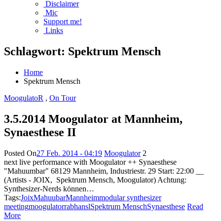
Disclaimer
Mic
Support me!
Links
Schlagwort:
Spektrum Mensch
Home
Spektrum Mensch
MoogulatoR
,
On Tour
3.5.2014 Moogulator at Mannheim,
Synaesthese II
Posted On
27 Feb. 2014 - 04:19
Moogulator
2
next live performance with Moogulator ++ Synaesthese
"Mahuumbar" 68129 Mannheim, Industriestr. 29 Start: 22:00 __
(Artists - JOIX, Spektrum Mensch, Moogulator) Achtung:
Synthesizer-Nerds können…
Tags:
Joix
Mahuubar
Mannheim
modular synthesizer
meeting
moogulator
rabhansl
Spektrum Mensch
Synaesthese
Read
More