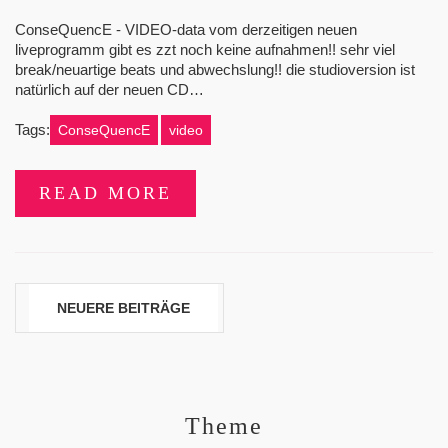
ConseQuencE - VIDEO-data vom derzeitigen neuen
liveprogramm gibt es zzt noch keine aufnahmen!! sehr viel
break/neuartige beats und abwechslung!! die studioversion ist
natürlich auf der neuen CD…
Tags:
ConseQuencE
video
READ MORE
Beitragsnavigation
NEUERE BEITRÄGE
Theme