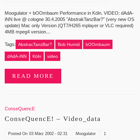
Moogulator + bOOmbaum Performance in Köln. VIDEO: dAdA-
iNN live @ cologne 30.4.2005 "AbstrakTanzBar?" (very new OS
update) Mac only Version (QT7/H265 mplayer or VLC required)
4MB mpeg4 version…
Tags:
AbstracTanzBar?
Bob Humid
bOOmbaum
dAdA-iNN
Köln
video
READ MORE
ConseQuencE
ConseQuencE! – Video_data
Posted On
03 März 2002 - 02:31
Moogulator
1