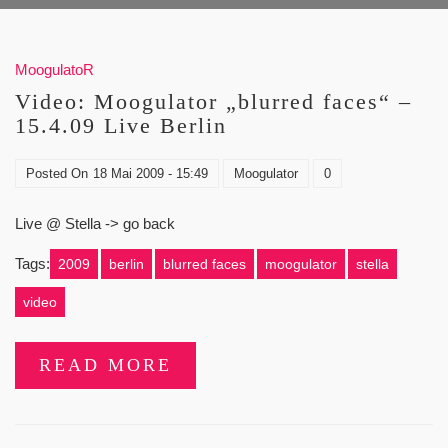
MoogulatoR
Video: Moogulator „blurred faces“ –
15.4.09 Live Berlin
Posted On
18 Mai 2009 - 15:49
Moogulator
0
Live @ Stella -> go back
Tags:
2009
berlin
blurred faces
moogulator
stella
video
READ MORE