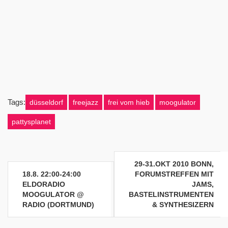
Tags:
düsseldorf
freejazz
frei vom hieb
moogulator
pattysplanet
Beitragsnavigation
29-31.OKT 2010 BONN,
18.8. 22:00-24:00
FORUMSTREFFEN MIT
ELDORADIO
JAMS,
MOOGULATOR @
BASTELINSTRUMENTEN
RADIO (DORTMUND)
& SYNTHESIZERN