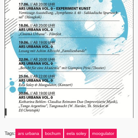
Tags:
ars urbana
bochum
eela soley
moogulator