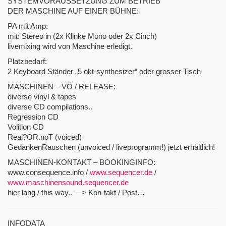
SYSTEMVORAUSSETZUNG ZUM BETRIEB
DER MASCHINE AUF EINER BÜHNE:
PA mit Amp:
mit: Stereo in (2x Klinke Mono oder 2x Cinch)
livemixing wird von Maschine erledigt.
Platzbedarf:
2 Keyboard Ständer „5 okt-synthesizer“ oder grosser Tisch
MASCHINEN – VÖ / RELEASE:
diverse vinyl & tapes
diverse CD compilations..
Regression CD
Volition CD
Real?OR.noT (voiced)
GedankenRauschen (unvoiced / liveprogramm!) jetzt erhältlich!
MASCHINEN-KONTAKT – BOOKINGINFO:
www.consequence.info /
www.sequencer.de
/
www.maschinensound.sequencer.de
hier lang / this way..
—> Kon-takt / Post…
INFODATA