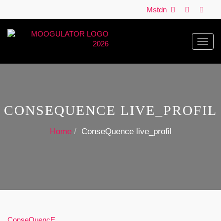
Mstdn
Toggl
navig
CONSEQUENCE LIVE_PROFIL
Home
ConseQuence live_profil
ConseQuencE