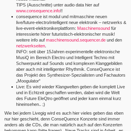
TIPS (Ausschnitte) unter audio data hier auf
www.consequence.info
!!
consequence ist modul und mitmaschine neuen
live/future-electro/intelligent neue elektronik – netzwerks &
live-event-elektronikerplattform:
Maschinensound
für
interessierte hörer futuristisch-elektronischer musik!
weitere info auf
maschinensound.sequencer.de
und den
netzwerkseiten
.
INFO: seit über 15Jahren experimentelle elektronische
MusiQ im Bereich Electro und Intelligent Techno mit
Schwerpunkt auf Sounds und komplexen Klanggebilden
aber auch mit intelligenter Rhythmik. ConseQuence ist
das Projekt des Synthesizer-Spezialisten und Fachautors
„Moogulator“
Live: Es wird wieder Klangwelten geben die komplett Live
und in Echtzeit geschaffen werden, dabei wird die Welt
des Future EleQtro geöffnet und jeder kann einmal kurz
hineinsehen.. ;)
Wie bei jedem Livegig wird es auch hier vieles geben das eben
nur hier geschieht, denn ConseQuence Konzerte sind immer
anders als die CDs, die man natürlich auch auf den Konzerten
bekommen kann (bitte fragen).. Neue Tracks sind in Arbeit.. es