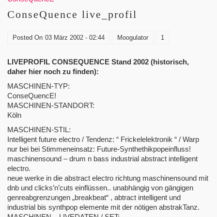
ConseQuence live_profil
Posted On
03 März 2002 - 02:44
Moogulator
1
LIVEPROFIL CONSEQUENCE Stand 2002 (historisch,
daher hier noch zu finden):
MASCHINEN-TYP:
ConseQuencE!
MASCHINEN-STANDORT:
Köln
MASCHINEN-STIL:
Intelligent future electro / Tendenz: “ Frickelelektronik “ / Warp
nur bei bei Stimmeneinsatz: Future-Synthethikpopeinfluss!
maschinensound – drum n bass industrial abstract intelligent
electro.
neue werke in die abstract electro richtung maschinensound mit
dnb und clicks’n’cuts einflüssen.. unabhängig von gängigen
genreabgrenzungen „breakbeat“ , abtract intelligent und
industrial bis synthpop elemente mit der nötigen abstrakTanz.
MASCHINEN – LIVEDATEN / SET: