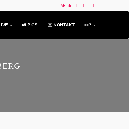
Mstdn
LIVE
📸 PICS
✉️ KONTAKT
👀?
ZBERG