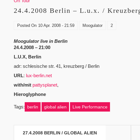
On Tour
24.4.2008 Berlin – L.u.x. / Kreuzber
Posted On
10 Apr. 2008 - 21:59
Moogulator
2
Moogulator live in Berlin
24.4.2008 – 21:00
L.U.X, Berlin
adr: schlesische str. 41, kreuzberg / Berlin
URL
:
lux-berlin.net
with/mit
pattysplanet
,
Hieroglyphone
Tags:
berlin
global alien
Live Performance
Beitragsnavigation
27.4.2008 BERLIN / GLOBAL ALIEN