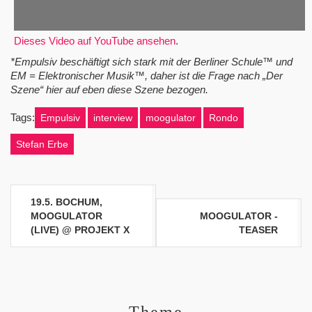
Dieses Video auf YouTube ansehen
.
*Empulsiv beschäftigt sich stark mit der Berliner Schule™ und
EM = Elektronischer Musik™, daher ist die Frage nach „Der
Szene“ hier auf eben diese Szene bezogen.
Tags:
Empulsiv
interview
moogulator
Rondo
Stefan Erbe
Beitragsnavigation
19.5. BOCHUM,
MOOGULATOR
MOOGULATOR -
(LIVE) @ PROJEKT X
TEASER