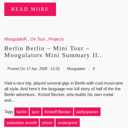
READ MORE
MoogulatoR
,
On Tour
,
Projects
Berlin Berlin – Mini Tour –
Moogulators Mini Summary II..
Posted On
17 Apr. 2009 - 12:02
Moogulator
0
Had a nice trip, played several gigs in Berlin with cool musicians
all style. And here's the language mix full story of half of the the
Berlin adventure.. Kristof Becker, who builds his own metal
and…
Tags:
berlin
jazz
Kristoff Becker
pattysplanet
sebastian arnold
street
undergrind