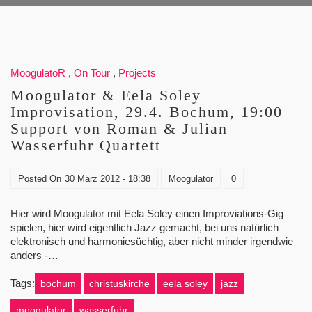
MoogulatoR
,
On Tour
,
Projects
Moogulator & Eela Soley
Improvisation, 29.4. Bochum, 19:00
Support von Roman & Julian
Wasserfuhr Quartett
Posted On
30 März 2012 - 18:38
Moogulator
0
Hier wird Moogulator mit Eela Soley einen Improviations-Gig
spielen, hier wird eigentlich Jazz gemacht, bei uns natürlich
elektronisch und harmoniesüchtig, aber nicht minder irgendwie
anders -…
Tags:
bochum
christuskirche
eela soley
jazz
moogulator
wasserfuhr