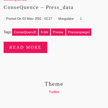
ConseQuence – Press_data
Posted On
03 März 2001 - 02:17
Moogulator
1
Tags:
ConseQuencE
Kritik
Presse
Pressespiegel
READ MORE
Theme
Yudlee