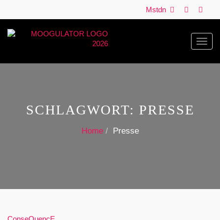
Mstdn
Toggl
navig
SCHLAGWORT:
PRESSE
Home
Presse
ConseQuencE