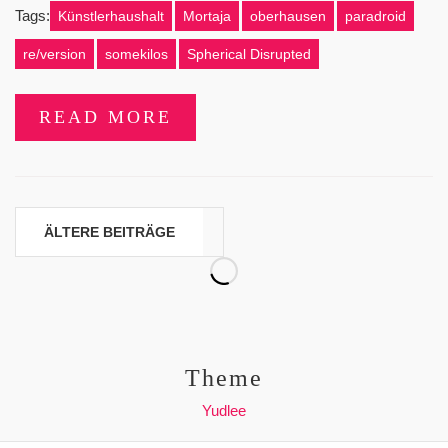
Tags:
Künstlerhaushalt
Mortaja
oberhausen
paradroid
re/version
somekilos
Spherical Disrupted
READ MORE
Beitragsnavigation
ÄLTERE BEITRÄGE
Theme
Yudlee