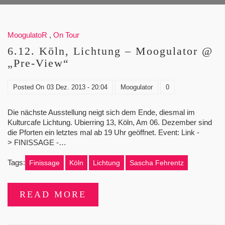
MoogulatoR
,
On Tour
6.12. Köln, Lichtung – Moogulator @
„Pre-View“
Posted On
03 Dez. 2013 - 20:04
Moogulator
0
Die nächste Ausstellung neigt sich dem Ende, diesmal im
Kulturcafe Lichtung. Ubierring 13, Köln, Am 06. Dezember sind
die Pforten ein letztes mal ab 19 Uhr geöffnet. Event: Link -
> FINISSAGE -…
Tags:
Finissage
Köln
Lichtung
Sascha Fehrentz
READ MORE