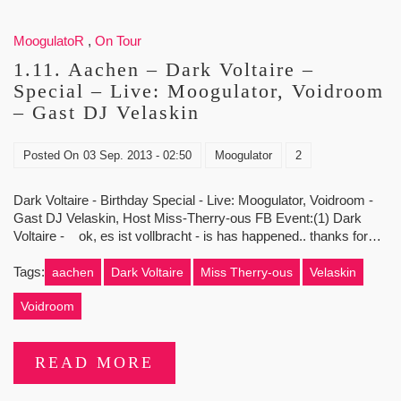
MoogulatoR
,
On Tour
1.11. Aachen – Dark Voltaire –
Special – Live: Moogulator, Voidroom
– Gast DJ Velaskin
Posted On
03 Sep. 2013 - 02:50
Moogulator
2
Dark Voltaire - Birthday Special - Live: Moogulator, Voidroom -
Gast DJ Velaskin, Host Miss-Therry-ous FB Event:(1) Dark
Voltaire - ok, es ist vollbracht - is has happened.. thanks for…
Tags:
aachen
Dark Voltaire
Miss Therry-ous
Velaskin
Voidroom
READ MORE