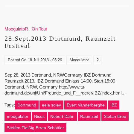
MoogulatoR
,
On Tour
28.Sept.2013 Dortmund, Raumzeit
Festival
Posted On
18 Juli 2013 - 03:26
Moogulator
2
Sep 28, 2013 Dortmund, NRWGermany IBZ Dortmund
Raumzeit 2013, IBZ Dortmund Einlass 14:00, Start 15:00
Dortmund, NRW, Germany http://www.tu-
dortmund.de/uni/Uni/Freunde_und_F__rderer/IBZ/index.html…
Tags:
Dortmund
eela soley
Evert Vanderberghe
IBZ
moogulator
Nisus
Nobert Dähn
Raumzeit
Stefan Erbe
Steffen Fleißig Erren Schöttler