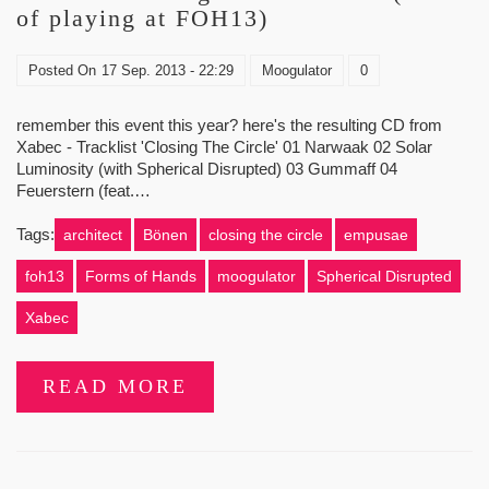
of playing at FOH13)
Posted On
17 Sep. 2013 - 22:29
Moogulator
0
remember this event this year? here's the resulting CD from
Xabec - Tracklist 'Closing The Circle' 01 Narwaak 02 Solar
Luminosity (with Spherical Disrupted) 03 Gummaff 04
Feuerstern (feat.…
Tags:
architect
Bönen
closing the circle
empusae
foh13
Forms of Hands
moogulator
Spherical Disrupted
Xabec
READ MORE