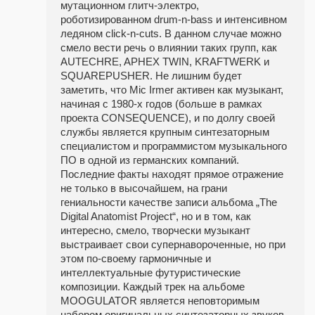
мутационном глитч-электро,
роботизированном drum-n-bass и интенсивном
ледяном click-n-cuts. В данном случае можно
смело вести речь о влиянии таких групп, как
AUTECHRE, APHEX TWIN, KRAFTWERK и
SQUAREPUSHER. Не лишним будет
заметить, что Mic Irmer активен как музыкант,
начиная с 1980-х годов (больше в рамках
проекта CONSEQUENCE), и по долгу своей
службы является крупным синтезаторным
специалистом и программистом музыкального
ПО в одной из германских компаний.
Последние факты находят прямое отражение
не только в высочайшем, на грани
гениальности качестве записи альбома „The
Digital Anatomist Project“, но и в том, как
интересно, смело, творчески музыкант
выстраивает свои супернавороченные, но при
этом по-своему гармоничные и
интеллектуальные футуристические
композиции. Каждый трек на альбоме
MOOGULATOR является неповторимым
набором оригинальных синтезаторных звуков,