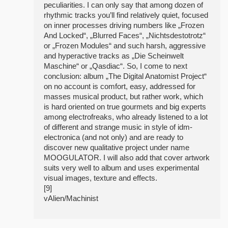
peculiarities. I can only say that among dozen of
rhythmic tracks you’ll find relatively quiet, focused
on inner processes driving numbers like „Frozen
And Locked“, „Blurred Faces“, „Nichtsdestotrotz“
or „Frozen Modules“ and such harsh, aggressive
and hyperactive tracks as „Die Scheinwelt
Maschine“ or „Qasdiac“. So, I come to next
conclusion: album „The Digital Anatomist Project“
on no account is comfort, easy, addressed for
masses musical product, but rather work, which
is hard oriented on true gourmets and big experts
among electrofreaks, who already listened to a lot
of different and strange music in style of idm-
electronica (and not only) and are ready to
discover new qualitative project under name
MOOGULATOR. I will also add that cover artwork
suits very well to album and uses experimental
visual images, texture and effects.
[9]
vAlien/Machinist