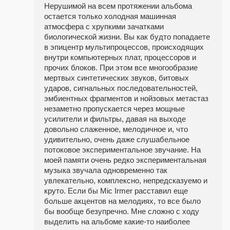
Нерушимой на всем протяжении альбома
остается только холодная машинная
атмосфера с хрупкими зачатками
биологической жизни. Вы как будто попадаете
в эпицентр мультипроцессов, происходящих
внутри компьютерных плат, процессоров и
прочих блоков. При этом все многообразие
мертвых синтетических звуков, битовых
ударов, сигнальных последовательностей,
эмбиентных фрагментов и нойзовых метастаз
незаметно пропускается через мощные
усилители и фильтры, давая на выходе
довольно слаженное, мелодичное и, что
удивительно, очень даже слушабельное
потоковое экспериментальное звучание. На
моей памяти очень редко экспериментальная
музыка звучала одновременно так
увлекательно, комплексно, непредсказуемо и
круто. Если бы Mic Irmer расставил еще
больше акцентов на мелодиях, то все было
бы вообще безупречно. Мне сложно с ходу
выделить на альбоме какие-то наиболее