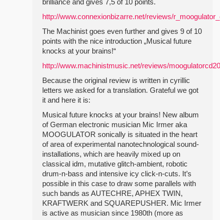
brilliance and gives 7,5 of 10 points.
http://www.connexionbizarre.net/reviews/r_moogulator
The Machinist goes even further and gives 9 of 10
points with the nice introduction „Musical future
knocks at your brains!“
http://www.machinistmusic.net/reviews/moogulatorcd2
Because the original review is written in cyrillic
letters we asked for a translation. Grateful we got
it and here it is:
Musical future knocks at your brains! New album
of German electronic musician Mic Irmer aka
MOOGULATOR sonically is situated in the heart
of area of experimental nanotechnological sound-
installations, which are heavily mixed up on
classical idm, mutative glitch-ambient, robotic
drum-n-bass and intensive icy click-n-cuts. It’s
possible in this case to draw some parallels with
such bands as AUTECHRE, APHEX TWIN,
KRAFTWERK and SQUAREPUSHER. Mic Irmer
is active as musician since 1980th (more as