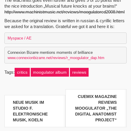
The Machinist goes even further and gives 9 of 10 points with
the nice introduction „Musical future knocks at your brains!“
http://www.machinistmusic.net/reviews/moogulatorcd2008.html
Because the original review is written in russian & cyrillic letters
we asked for a translation. Grateful we got it and here it is:
Myspace / AE
www.connexionbizarre.net/reviews/r_moogulator_dap.htm
Tags:
critics
moogulator album
reviews
Beitragsnavigation
CUEMIX MAGAZINE
NEUE MUSIK IM
REVIEWS
STUDIO F.
MOOGULATOR „THE
ELEKTRONISCHE
DIGITAL ANATOMIST
MUSIK, KOELN
PROJECT“