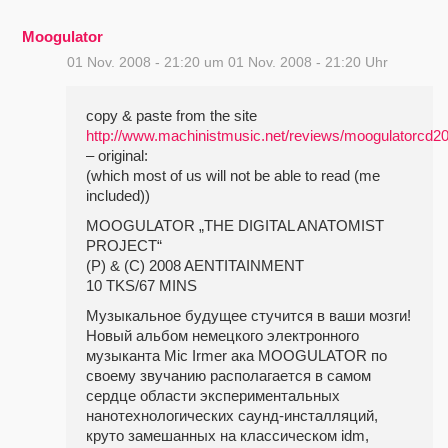
Moogulator
01 Nov. 2008 - 21:20 um 01 Nov. 2008 - 21:20 Uhr
copy & paste from the site
http://www.machinistmusic.net/reviews/moogulatorcd2
– original:
(which most of us will not be able to read (me
included))
MOOGULATOR „THE DIGITAL ANATOMIST
PROJECT“
(P) & (C) 2008 AENTITAINMENT
10 TKS/67 MINS
Музыкальное будущее стучится в ваши мозги!
Новый альбом немецкого электронного
музыканта Mic Irmer ака MOOGULATOR по
своему звучанию располагается в самом
сердце области экспериментальных
нанотехнологических саунд-инсталляций,
круто замешанных на классическом idm,