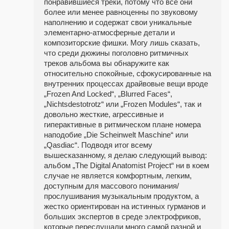
понравившиеся треки, потому что все они
более или менее равноценны по звуковому
наполнению и содержат свои уникальные
элементарно-атмосферные детали и
композиторские фишки. Могу лишь сказать,
что среди дюжины поголовно ритмичных
треков альбома вы обнаружите как
относительно спокойные, сфокусированные на
внутренних процессах драйвовые вещи вроде
„Frozen And Locked“, „Blurred Faces“,
„Nichtsdestotrotz“ или „Frozen Modules“, так и
довольно жесткие, агрессивные и
гиперактивные в ритмическом плане номера
наподобие „Die Scheinwelt Maschine“ или
„Qasdiac“. Подводя итог всему
вышесказанному, я делаю следующий вывод:
альбом „The Digital Anatomist Project“ ни в коем
случае не является комфортным, легким,
доступным для массового понимания/
прослушивания музыкальным продуктом, а
жестко ориентирован на истинных гурманов и
больших экспертов в среде электрофриков,
которые переслушали много самой разной и