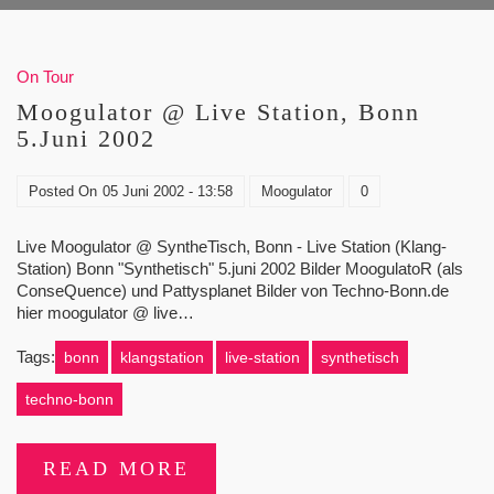
On Tour
Moogulator @ Live Station, Bonn
5.Juni 2002
Posted On
05 Juni 2002 - 13:58
Moogulator
0
Live Moogulator @ SyntheTisch, Bonn - Live Station (Klang-
Station) Bonn "Synthetisch" 5.juni 2002 Bilder MoogulatoR (als
ConseQuence) und Pattysplanet Bilder von Techno-Bonn.de
hier moogulator @ live…
Tags:
bonn
klangstation
live-station
synthetisch
techno-bonn
READ MORE